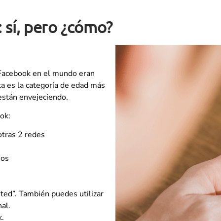
: sí, pero ¿cómo?
 Facebook en el mundo eran
a es la categoría de edad más
están envejeciendo.
ok:
otras 2 redes
ios
sted”. También puedes utilizar
al.
k.