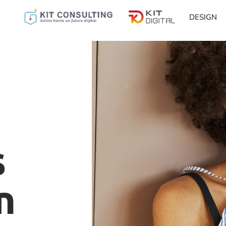
DESIGN
s
n