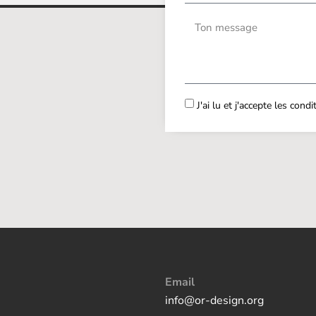
J'ai lu et j'accepte les cond
Email
info@or-design.org