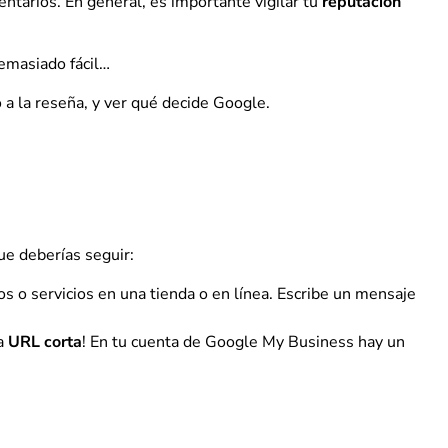
ntarios. En general, es importante vigilar tu
reputación
demasiado fácil…
o a la reseña, y ver qué decide Google.
ue deberías seguir:
 o servicios en una tienda o en línea. Escribe un mensaje
na
URL corta
! En tu cuenta de Google My Business hay un