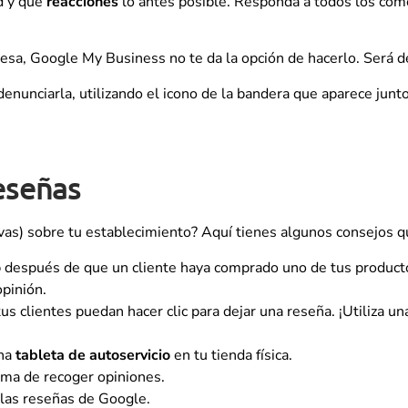
d y que
reacciones
lo antes posible. Responda a todos los come
resa, Google My Business no te da la opción de hacerlo. Será 
denunciarla, utilizando el icono de la bandera que aparece junt
eseñas
vas) sobre tu establecimiento? Aquí tienes algunos consejos q
o
después de que un cliente haya comprado uno de tus productos
opinión.
us clientes puedan hacer clic para dejar una reseña. ¡Utiliza u
una
tableta de autoservicio
en tu tienda física.
ma de recoger opiniones.
 las reseñas de Google.