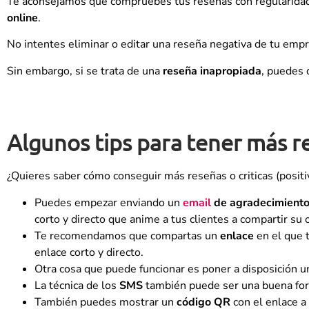
Te aconsejamos que compruebes tus reseñas con regularida
online
.
No intentes eliminar o editar una reseña negativa de tu emp
Sin embargo, si se trata de una
reseña inapropiada
, puedes 
Algunos tips para tener más r
¿Quieres saber cómo conseguir más reseñas o criticas (positi
Puedes empezar enviando un
email
de agradecimient
corto y directo que anime a tus clientes a compartir su 
Te recomendamos que compartas un
enlace
en el que t
enlace corto y directo.
Otra cosa que puede funcionar es poner a disposición 
La técnica de los
SMS
también puede ser una buena for
También puedes mostrar un
código QR
con el enlace a