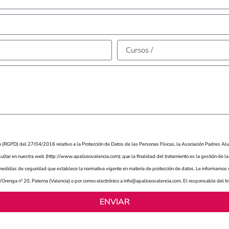
RGPD) del 27/04/2016 relativo a la Protección de Datos de las Personas Físicas, la Asociación Padres Alu
ltar en nuestra web (http://www.apaliceovalencia.com); que la finalidad del tratamiento es la gestión de la af
edidas de seguridad que establece la normativa vigente en materia de protección de datos. Le informamos que 
Orenga nº 20, Paterna (Valencia) o por correo electrónico a info@apaliceovalencia.com. El responsable del t
ENVIAR