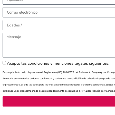
Acepto las condiciones y menciones legales siguientes.
En cumplimiento de lo dispuesto en el Reglamento (UE) 2016/679 del Parlamento Europeo y del Consejo (
formulario serán tratados de forma confidencial y conforme a nuestra Política de privacidad que puede consu
expresamente el uso de los datos para los fines anteriormente expuestos y de forma confidencial con las m
dirigiendo un escrito acompañado de copia del documento de identidad a APA Liceo Francés de Valencia, c/