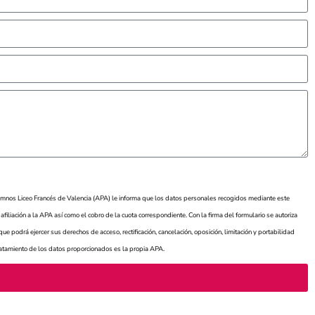
mnos Liceo Francés de Valencia (APA) le informa que los datos personales recogidos mediante este
iliación a la APA así como el cobro de la cuota correspondiente. Con la firma del formulario se autoriza
podrá ejercer sus derechos de acceso, rectificación, cancelación, oposición, limitación y portabilidad
ratamiento de los datos proporcionados es la propia APA.