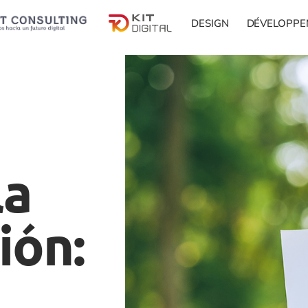
DESIGN
DÉVELOPPE
la
ión: