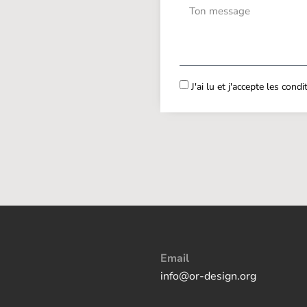
J'ai lu et j'accepte les cond
Email
info@or-design.org