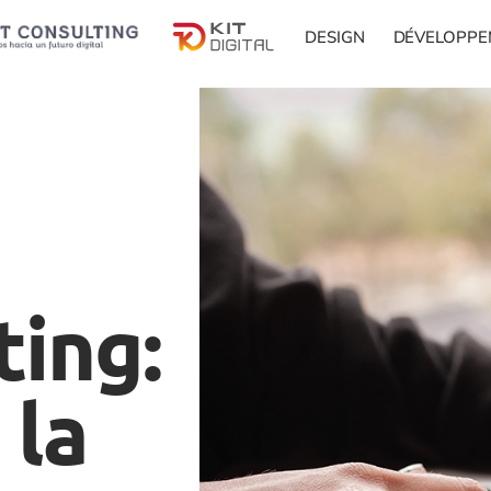
DESIGN
DÉVELOPPE
ting:
 la