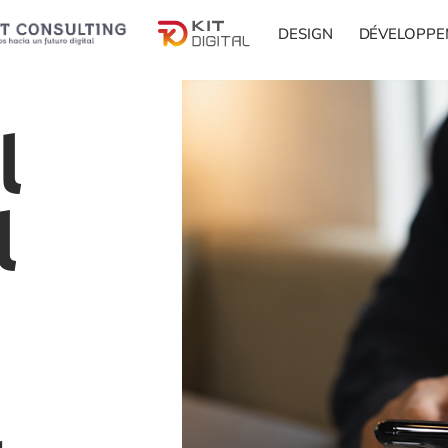
DESIGN
DÉVELOPPE
l
l